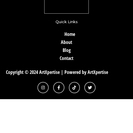
Quick Links
Home
About
Blog
Contact
Copyright © 2024 ArtXpertise | Powered by ArtXpertise
I
F
T
T
n
a
i
w
s
c
k
i
t
e
t
t
a
b
o
t
g
o
k
e
r
o
r
a
k
m
-
f