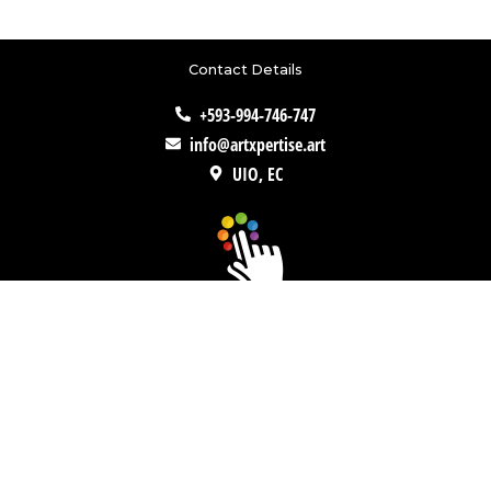
Contact Details
+593-994-746-747
info@artxpertise.art
UIO, EC
Quick Links
Home
About
Blog