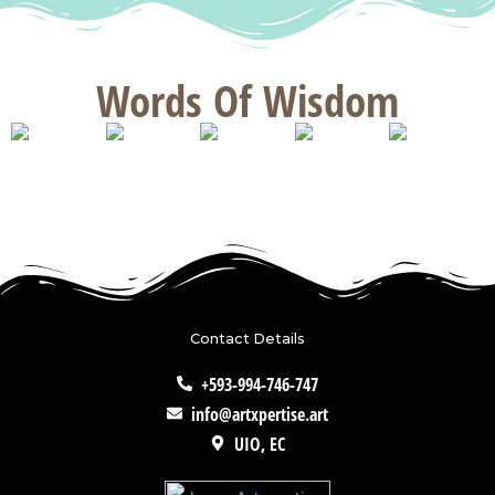
Words Of Wisdom
Contact Details
+593-994-746-747
info@artxpertise.art
UIO, EC