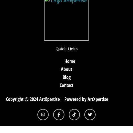
Quick Links
Home
About
Blog
Contact
Copyright © 2024 ArtXpertise | Powered by ArtXpertise
I
F
T
T
n
a
i
w
s
c
k
i
t
e
t
t
a
b
o
t
g
o
k
e