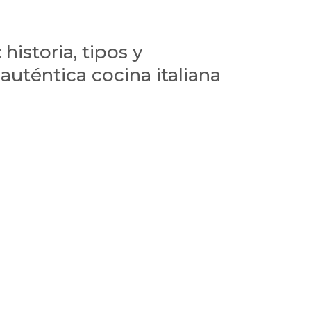
 historia, tipos y
 auténtica cocina italiana
 hablar de tradición, cultura y una de las
undo. No se trata solo de pasta y pizza; es un
os de historia, identidad regional y una forma muy
mo experiencia social. Un restaurante italiano es,