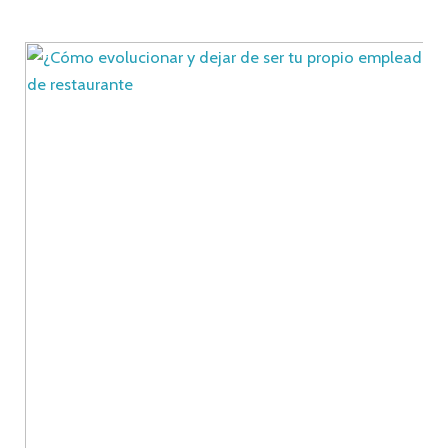
¿Cómo
evolucionar
y
dejar
de
ser
tu
propio
empleado?:
Enfrentando
la
esclavitud
económica
de
un