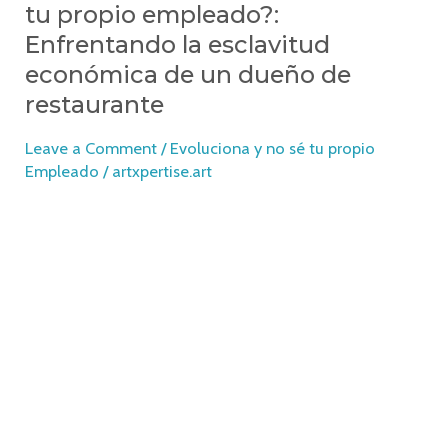
tu propio empleado?:
Enfrentando la esclavitud
económica de un dueño de
restaurante
Leave a Comment
/
Evoluciona y no sé tu propio
Empleado
/
artxpertise.art
En el mundo acelerado de la propiedad de
restaurantes, muchos dueños se encuentran atrapados
en el ciclo de ser sus propios empleados en lugar de
ser los líderes estratégicos que sus negocios
necesitan. Este artículo explora estrategias esenciales
para romper con esta esclavitud económica,
empoderando a los dueños de restaurantes para
elevar sus negocios a nuevos niveles de éxito y
sostenibilidad.