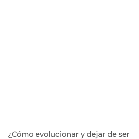
dueño
de
restaurante
¿Cómo evolucionar y dejar de ser