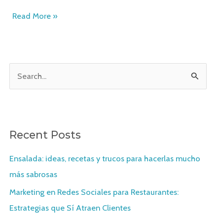
Read More »
S
e
a
r
Recent Posts
c
h
Ensalada: ideas, recetas y trucos para hacerlas mucho
f
más sabrosas
o
Marketing en Redes Sociales para Restaurantes:
r
Estrategias que Sí Atraen Clientes
: