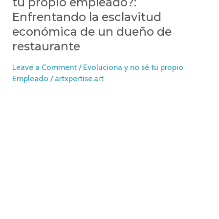
tu propio empleado?:
Enfrentando la esclavitud
económica de un dueño de
restaurante
Leave a Comment
/
Evoluciona y no sé tu propio
Empleado
/
artxpertise.art
En el mundo acelerado de la propiedad de
restaurantes, muchos dueños se encuentran atrapados
en el ciclo de ser sus propios empleados en lugar de
ser los líderes estratégicos que sus negocios
necesitan. Este artículo explora estrategias esenciales
para romper con esta esclavitud económica,
empoderando a los dueños de restaurantes para
elevar sus negocios a nuevos niveles de éxito y
sostenibilidad.