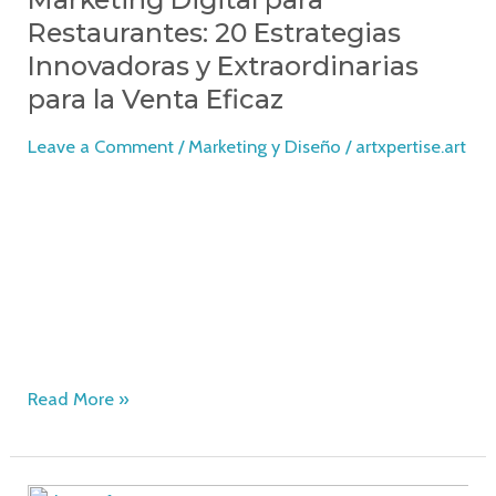
Restaurantes: 20 Estrategias
Innovadoras y Extraordinarias
para la Venta Eficaz
Leave a Comment
/
Marketing y Diseño
/
artxpertise.art
Imagina tu restaurante lleno de clientes, tus mesas
siempre ocupadas y tus ventas en constante
crecimiento. ¿Te gustaría saber cómo lograrlo? En este
artículo, te mostraremos estrategias innovadoras de
marketing digital para restaurantes que pueden
transformar tu negocio y llevarlo al siguiente nivel.
Read More »