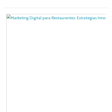
Marketing
Digital
para
Restaurantes:
20
Estrategias
Innovadoras
y
Extraordinarias
para
la
Venta
Eficaz