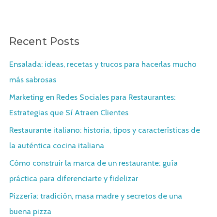
e
a
r
Recent Posts
c
h
Ensalada: ideas, recetas y trucos para hacerlas mucho
f
más sabrosas
o
Marketing en Redes Sociales para Restaurantes:
r
Estrategias que Sí Atraen Clientes
:
Restaurante italiano: historia, tipos y características de
la auténtica cocina italiana
Cómo construir la marca de un restaurante: guía
práctica para diferenciarte y fidelizar
Pizzería: tradición, masa madre y secretos de una
buena pizza