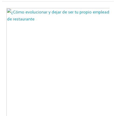
¿Cómo
evolucionar
y
dejar
de
ser
tu
propio
empleado?:
Enfrentando
la
esclavitud
económica
de
un