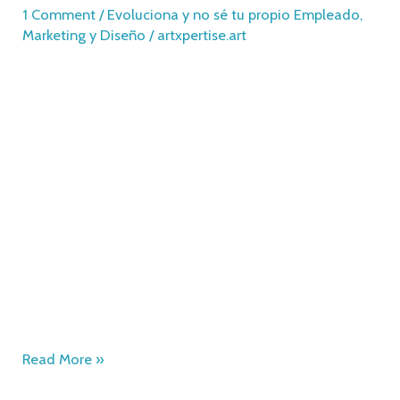
1 Comment
/
Evoluciona y no sé tu propio Empleado
,
Marketing y Diseño
/
artxpertise.art
¿Cómo Administrar un Restaurante? Herramientas y
Rutina Administrativa Esencial, La gestión de un
restaurante puede ser un reto monumental. Desde
controlar los costos hasta mantener a los clientes
satisfechos, los propietarios deben manejar múltiples
aspectos para asegurar el éxito de su negocio. En este
artículo, descubrirás herramientas y rutinas
administrativas que te ayudarán a manejar tu
restaurante de manera eficiente y efectiva. Además, te
presentaremos recursos adicionales que pueden hacer
la diferencia en tu día a día.
Read More »