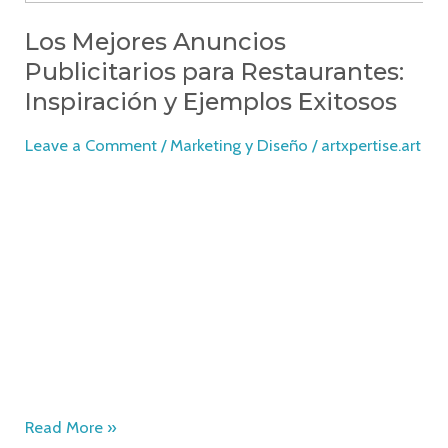
Los Mejores Anuncios
Publicitarios para Restaurantes:
Inspiración y Ejemplos Exitosos
Leave a Comment
/
Marketing y Diseño
/
artxpertise.art
Si estás buscando elevar el perfil de tu restaurante y
atraer más clientes, los anuncios publicitarios pueden
ser una herramienta poderosa en tu arsenal de
marketing. En este artículo, exploraremos algunos de
los mejores anuncios publicitarios para restaurantes
que han causado un gran impacto y generado
resultados exitosos. Desde comerciales de televisión
hasta campañas en
Read More »