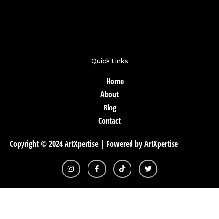
Quick Links
Home
About
Blog
Contact
Copyright © 2024 ArtXpertise | Powered by ArtXpertise
I
F
T
T
n
a
i
w
s
c
k
i
t
e
t
t
a
b
o
t
g
o
k
e
r
o
r
a
k
m
-