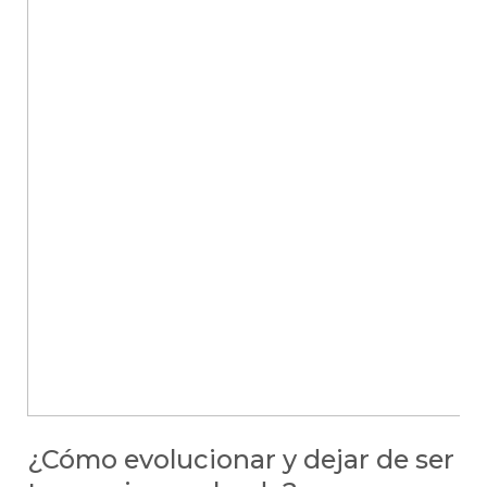
dueño
de
restaurante
¿Cómo evolucionar y dejar de ser