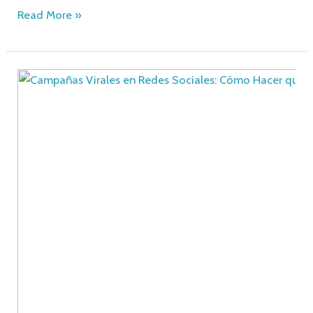
Read More »
Los
Mejores
Anuncios
Publicitarios
para
Restaurantes:
Inspiración
y
Ejemplos
Exitosos