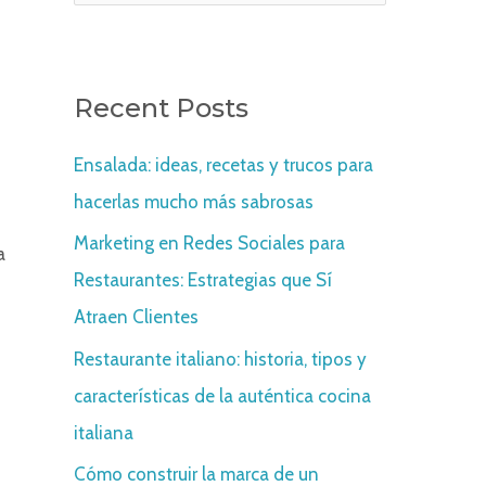
e
a
r
Recent Posts
c
Ensalada: ideas, recetas y trucos para
h
hacerlas mucho más sabrosas
f
o
Marketing en Redes Sociales para
a
r
Restaurantes: Estrategias que Sí
:
Atraen Clientes
Restaurante italiano: historia, tipos y
características de la auténtica cocina
italiana
Cómo construir la marca de un